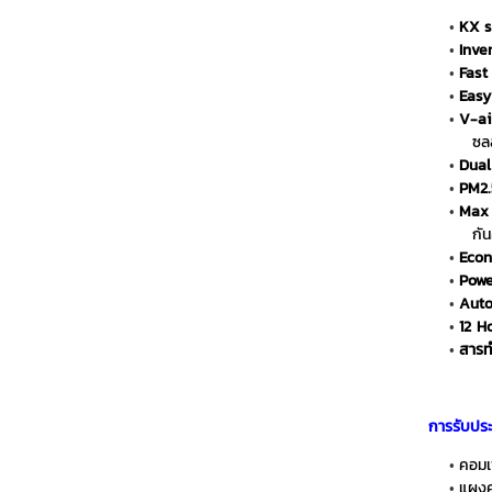
KX s
Inve
Fast
Easy
V-air
ซล
Dual
PM2.
Max
กั
Econ
Powe
Auto
12 H
สารท
การรับประ
คอมเ
แผงค