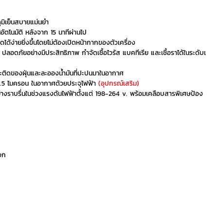
มิเย็นสบายแม่นยำ
อัตโนมัติ หลังจาก 15 นาทีผ่านไป
้ง่ายยิ่งขึ้นโดยไม่ต้องเปิดหน้ากากของตัวเครื่อง
ภัยอย่างมีประสิทธิภาพ กำจัดเชื้อไวรัส แบคทีเรีย และเชื้อราได้ในระดับเ
ะติดของฝุ่นและละอองน้ำมันที่ปะปนมาในอากาศ
2.5 ไมครอน ในอากาศด้วยประจุไฟฟ้า
(อุปกรณ์เสริม)
งราบรื่นในช่วงแรงดันไฟฟ้าตั้งแต่ 198-264 v. พร้อมเคลือบสารพิเศษป้อง
จก