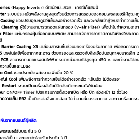
eries
(Happy Inverter) ดีไซน์ใหม่...สวย... ใครใช้ก็แฮปปี้
rter
ระบบประหยัดพลังงานสูงสุดด้วยด้วยการลดรอบของคอมเพรสเซอร์ให้อุณหภู
 Cooling
ช่วยปรับอุณหภูมิให้เย็นลงอย่างรวดเร็ว และจะกลัยเข้าสู่โหมดทำความเย็น
 Cleaning
ผู้ใช้งานสามารถถอดแผ่นกรอง (V-air Filter) เพื่อนำไปทำความสะอาดได
 Filter
แผ่นกรองฝุ่นที่ออกแบบพิเศษ สามารถจัดการอากาศภายในห้องให้สะอาด ปลอด
ส์
 Barrier Coating X3
เคลือบสารในชิ้นส่วนของเครื่องปรับอากาศ เพื่อลดการเกา
5
เทคโนโลยีเพื่ออากาศสะอาด ช่วยกรองและตรวจจับสิ่งเจือปนอนุภาคขนาดเล็ก 
 PCB
สามารถทนต่อแรงดันไฟฟ้ากระชากชั่วขณะได้สูงสุด 450 v. และทำงานได้อย่า
นความชื้นและแมลง
o Cool
ช่วยประหยัดพลังงานเพิ่มขึ้น 20 %
rful Cool
เพิ่มพลังการทำความเย็นได้อย่างรวดเร็ว "เย็นเร็ว ไม่ต้องรอ"
 Restart
ระบบเปิดเครื่องอัตโนมัติหลังเกิดกระแสไฟขัดข้อง
our
ON/OFF Timer โปรแกรมการตั้งเวลาเปิด หรือ ปิด ล่วงหน้า 12 ชั่วโมง
ำความเย็น R32
เป็นมิตรต่อสิ่งแวดล้อม ไม่ทำลายชั้นบรรยากาศ ลดภาวะเรือนกระ
กันจากแบรนด์ผู้ผลิต:
พรสเซอร์รับประกัน 5 ปี
อยล์เย็น และคอยล์ณ้อนรับประกัน 3 ปี