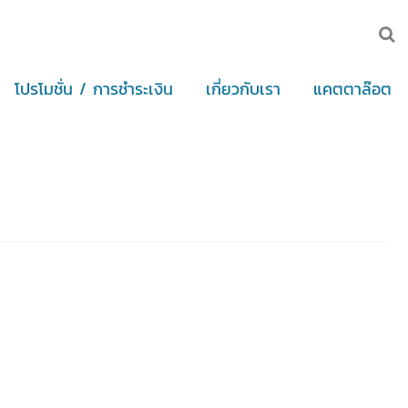
โปรโมชั่น / การชำระเงิน
เกี่ยวกับเรา
แคตตาล๊อต