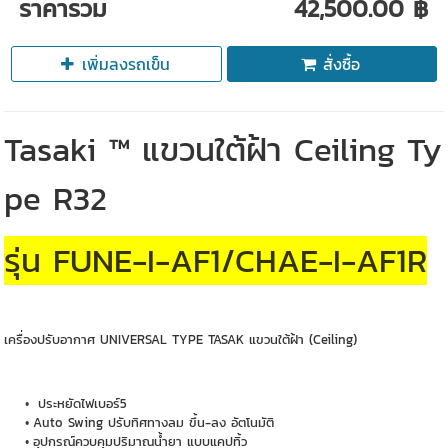
ราคารวม
42,500.00 ฿
เพิ่มลงรถเข็น
สั่งซื้อ
Tasaki ™ แขวนใต้ฝ้า Ceiling Ty
pe R32
รุ่น FUNE-I-AF1/CHAE-I-AF1R
เครื่องปรับอากาศ UNIVERSAL TYPE TASAK แขวนใต้ฝ้า (Ceiling)
ประหยัดไฟเบอร์5
Auto Swing ปรับทิศทางลม ขึ้น-ลง อัตโนมัติ
อุปกรณ์ควบคุมปริมาณน้ำยา แบบแคปทิ้ว