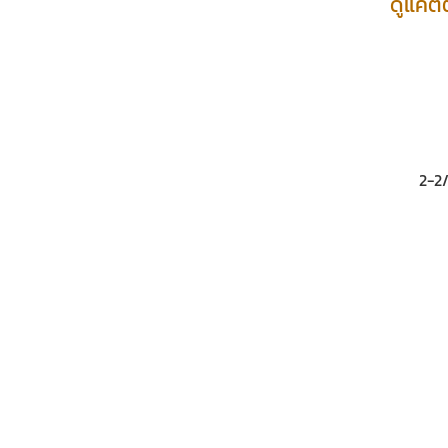
ดูแค๊ต
2-2