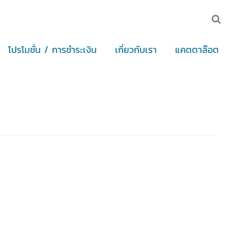
โปรโมชั่น / การชำระเงิน
เกี่ยวกับเรา
แคตตาล๊อต